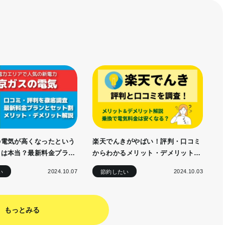
の電気が高くなったという
楽天でんきがやばい！評判・口コミ
トは本当？最新料金プラン
からわかるメリット・デメリットと
割について解説
最新料金プラン
2024.10.07
2024.10.03
い
節約したい
もっとみる