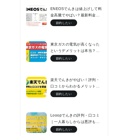
ENEOSでんきは値上げして料
金高騰でやばい？最新料金表
と口コミをチェック
節約したい
東京ガスの電気が高くなった
というデメリットは本当？最
新料金プランとセット割につ
節約したい
いて解説
楽天でんきがやばい！評判・
口コミからわかるメリット・
デメリットと最新料金プラン
節約したい
Looopでんきの評判・口コミ
｜一人暮らしからは悪評もフ
ァミリーなら電気代が2万円安
節約したい
くなる！