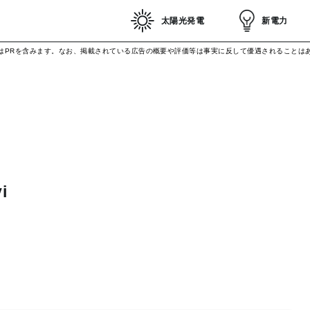
太陽光発電
新電力
はPRを含みます。なお、掲載されている広告の概要や評価等は事実に反して優遇されることは
i