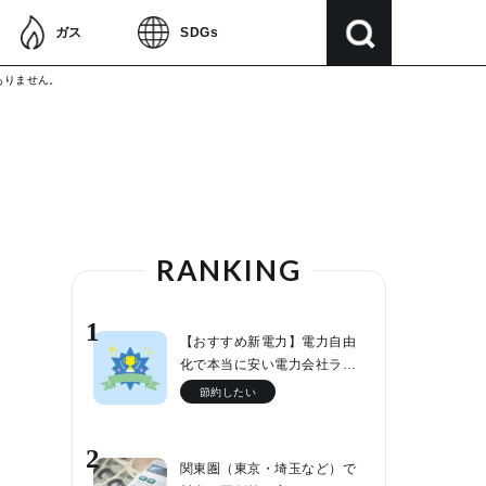
ガス
SDGs
ありません。
RANKING
1
【おすすめ新電力】電力自由
化で本当に安い電力会社ラ…
節約したい
2
関東圏（東京・埼玉など）で