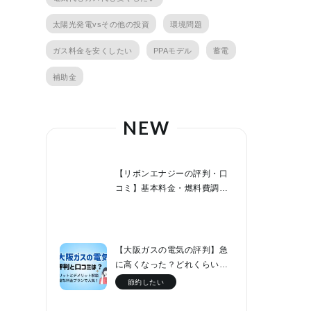
太陽光発電vsその他の投資
環境問題
ガス料金を安くしたい
PPAモデル
蓄電
補助金
NEW
【リボンエナジーの評判・口
コミ】基本料金・燃料費調整
額０円でファミリー層なら節
約効果が高い！
【大阪ガスの電気の評判】急
に高くなった？どれくらい値
上げした？他社と料金比較！
節約したい