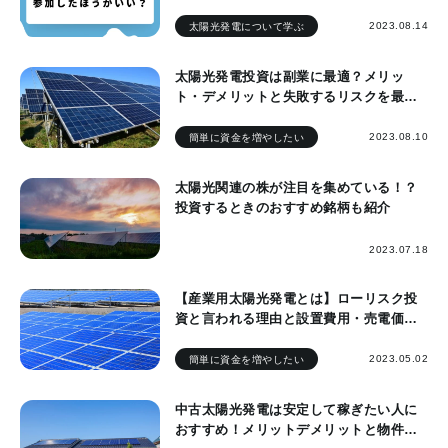
2023.08.14
太陽光発電について学ぶ
太陽光発電投資は副業に最適？メリッ
ト・デメリットと失敗するリスクを最小
限にして儲けを出す方法
2023.08.10
簡単に資金を増やしたい
太陽光関連の株が注目を集めている！？
投資するときのおすすめ銘柄も紹介
2023.07.18
【産業用太陽光発電とは】ローリスク投
資と言われる理由と設置費用・売電価格
を徹底解説
2023.05.02
簡単に資金を増やしたい
中古太陽光発電は安定して稼ぎたい人に
おすすめ！メリットデメリットと物件の