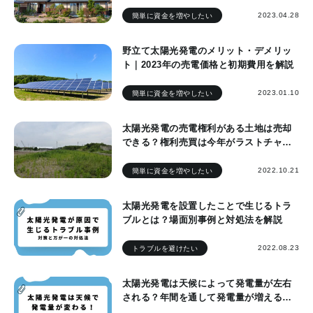
選び方
2023.04.28
簡単に資金を増やしたい
野立て太陽光発電のメリット・デメリッ
ト｜2023年の売電価格と初期費用を解説
2023.01.10
簡単に資金を増やしたい
太陽光発電の売電権利がある土地は売却
できる？権利売買は今年がラストチャン
ス？！
2022.10.21
簡単に資金を増やしたい
太陽光発電を設置したことで生じるトラ
ブルとは？場面別事例と対処法を解説
2022.08.23
トラブルを避けたい
太陽光発電は天候によって発電量が左右
される？年間を通して発電量が増える時
期はいつ？