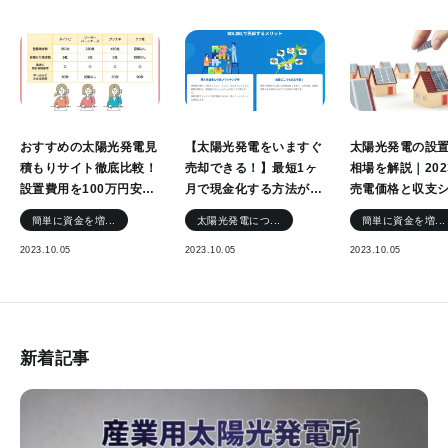
おすすめの太陽光発電見
【太陽光発電をいますぐ
太陽光発電の設
積もりサイト徹底比較！
売却できる！】最短1ヶ
相場を解説｜202
設置費用を100万円安く
月で現金化する方法が知
売電価格と収支
する裏技とは？
りたい方へ
ーション
簡単に資金を増...
太陽光発電につ...
簡単に資金を増...
2023.10.05
2023.10.05
2023.10.05
新着記事