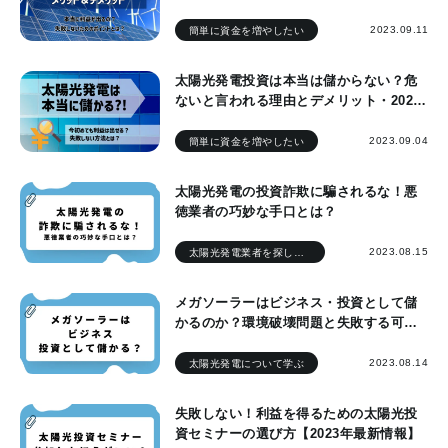
2023.09.11
簡単に資金を増やしたい
太陽光発電投資は本当は儲からない？危
ないと言われる理由とデメリット・2023
年の実態を徹底検証
2023.09.04
簡単に資金を増やしたい
太陽光発電の投資詐欺に騙されるな！悪
徳業者の巧妙な手口とは？
2023.08.15
太陽光発電業者を探している
メガソーラーはビジネス・投資として儲
かるのか？環境破壊問題と失敗する可能
性
2023.08.14
太陽光発電について学ぶ
失敗しない！利益を得るための太陽光投
資セミナーの選び方【2023年最新情報】