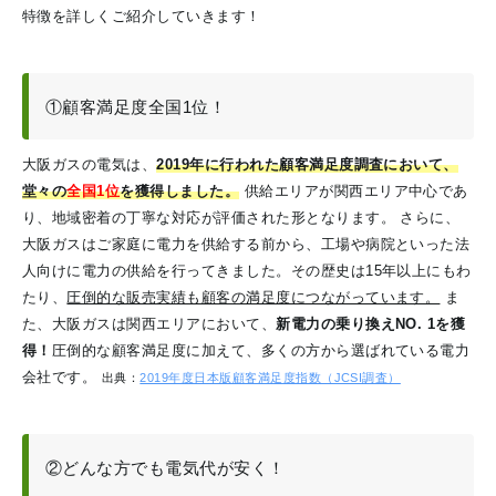
特徴を詳しくご紹介していきます！
①顧客満足度全国1位！
大阪ガスの電気は、
2019年に行われた顧客満足度調査において、
堂々の
全国1位
を獲得しました。
供給エリアが関西エリア中心であ
り、地域密着の丁寧な対応が評価された形となります。
さらに、
大阪ガスはご家庭に電力を供給する前から、工場や病院といった法
人向けに電力の供給を行ってきました。その歴史は15年以上にもわ
たり、
圧倒的な販売実績も顧客の満足度につながっています。
ま
た、大阪ガスは関西エリアにおいて、
新電力の乗り換えNO. 1を獲
得！
圧倒的な顧客満足度に加えて、多くの方から選ばれている電力
会社です。
出典：
2019年度日本版顧客満足度指数（JCSI調査）
②どんな方でも電気代が安く！