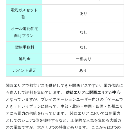
電気ガスセット
あり
割
オール電化住宅
なし
向けプラン
契約手数料
なし
解約金
一部あり
ポイント還元
あり
関西エリアで都市ガスを供給してきた関西ガスですが、電力供給に
も参入して評判を集めています。
供給エリアは関西エリアが中心
となっていますが、プレイステーションユーザー向けの「ゲームで
んき」というプランに限って、中部・北陸・中国・四国・九州エリ
アにも電力の供給を行っています。
関西エリアにおいては新電力
としてのシェア1位を獲得するなど、圧倒的な人気を集める大阪ガ
スの電気ですが、大きく3つの特徴があります。
ここからは3つの