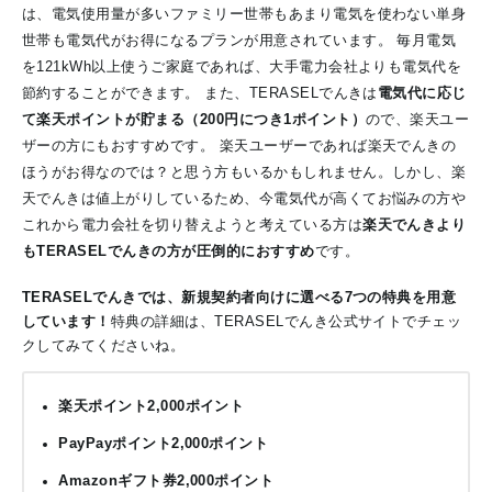
は、電気使用量が多いファミリー世帯もあまり電気を使わない単身
世帯も電気代がお得になるプランが用意されています。 毎月電気
を121kWh以上使うご家庭であれば、大手電力会社よりも電気代を
節約することができます。 また、TERASELでんきは
電気代に応じ
て楽天ポイントが貯まる（200円につき1ポイント）
ので、楽天ユー
ザーの方にもおすすめです。 楽天ユーザーであれば楽天でんきの
ほうがお得なのでは？と思う方もいるかもしれません。しかし、楽
天でんきは値上がりしているため、今電気代が高くてお悩みの方や
これから電力会社を切り替えようと考えている方は
楽天でんきより
もTERASELでんきの方が圧倒的におすすめ
です。
TERASELでんきでは、新規契約者向けに選べる7つの特典を用意
しています！
特典の詳細は、TERASELでんき公式サイトでチェッ
クしてみてくださいね。
楽天ポイント2,000ポイント
PayPayポイント2,000ポイント
Amazonギフト券2,000ポイント