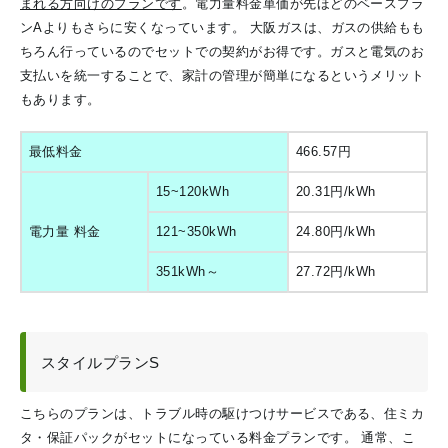
まれる方向けのプランです
。電力量料金単価が先ほどのベースプラ
ンAよりもさらに安くなっています。
大阪ガスは、ガスの供給もも
ちろん行っているのでセットでの契約がお得です。
ガスと電気のお
支払いを統一することで、家計の管理が簡単になるというメリット
もあります。
最低料金
466.57円
15~120kWh
20.31円/kWh
電力量 料金
121~350kWh
24.80円/kWh
351kWh～
27.72円/kWh
スタイルプランS
こちらのプランは、トラブル時の駆けつけサービスである、住ミカ
タ・保証パックがセットになっている料金プランです。
通常、こ