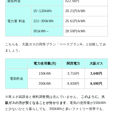
最低料金
522.58円
15~120kWh
20.21円/kWh
電力量 料金
121~300kWh
25.61円/kWh
301kWh～
28.59円/kWh
こちらを、大阪ガスの同等プラン「ベースプランA」と比較してみ
ましょう。
電力使用量(月)
関西電力
大阪ガス
150kWh
3,716円
3,648円
電気料金
350kWh
8,838円
8,690円
※再エネ賦課金と燃料調整費は含んでいません。
このように、大
阪ガスの方が安くなることが分かります
。電気の使用量が150kWh
と少ないひとり暮らしでも、350kWhと多いファミリー世帯でも、