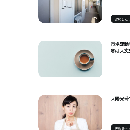
節約した
市場連動
容は大丈
太陽光発
光熱費を