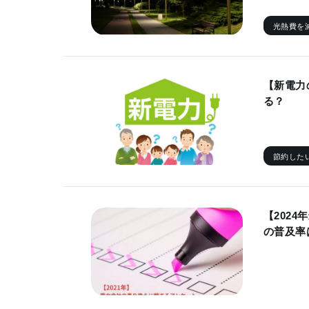
光熱費を
【新電力
る？
節約した
【202
の普及率