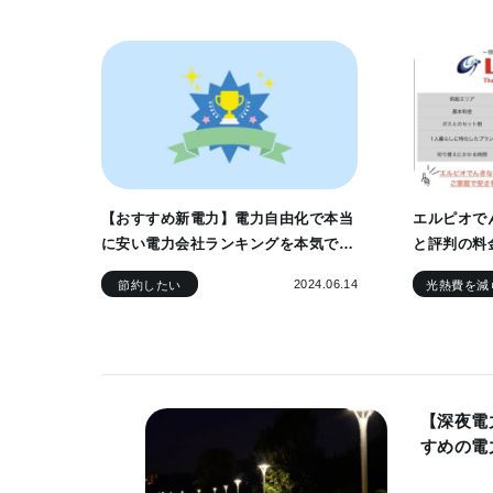
【おすすめ新電力】電力自由化で本当
エルピオで
に安い電力会社ランキングを本気で作
と評判の料
ってみた
ン情報
2024.06.14
節約したい
光熱費を減
【深夜電
すめの電