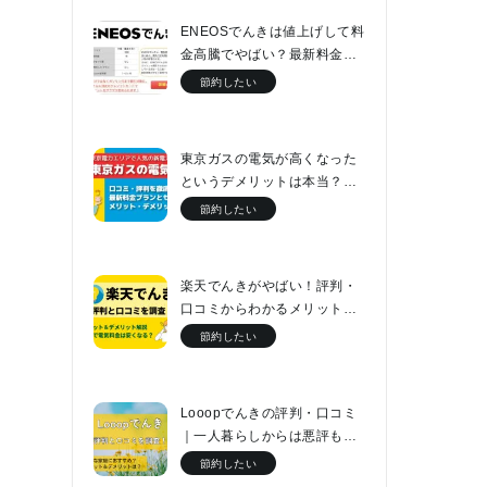
ENEOSでんきは値上げして料
金高騰でやばい？最新料金表
と口コミをチェック
節約したい
東京ガスの電気が高くなった
というデメリットは本当？最
新料金プランとセット割につ
節約したい
いて解説
楽天でんきがやばい！評判・
口コミからわかるメリット・
デメリットと最新料金プラン
節約したい
Looopでんきの評判・口コミ
｜一人暮らしからは悪評もフ
ァミリーなら電気代が2万円安
節約したい
くなる！