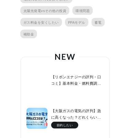
太陽光発電vsその他の投資
環境問題
ガス料金を安くしたい
PPAモデル
蓄電
補助金
NEW
【リボンエナジーの評判・口
コミ】基本料金・燃料費調整
額０円でファミリー層なら節
約効果が高い！
【大阪ガスの電気の評判】急
に高くなった？どれくらい値
上げした？他社と料金比較！
節約したい