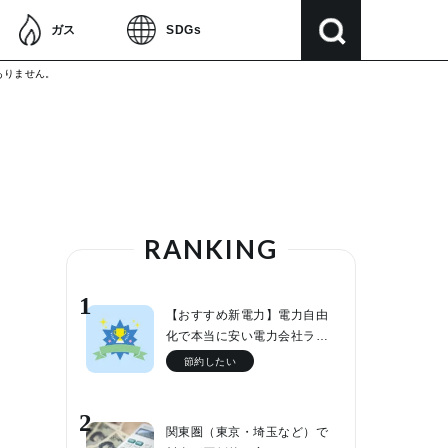
ガス
SDGs
ありません。
RANKING
1
【おすすめ新電力】電力自由
化で本当に安い電力会社ラ…
節約したい
2
関東圏（東京・埼玉など）で