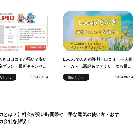
んきは口コミが悪い？安い
Looopでんきの評判・口コミ｜一人暮
金プラン・最新キャンペー
らしからは悪評もファミリーなら電気
代が2万円安くなる！
2024.06.14
2024.06.14
らしたい
節約したい
力とは？】料金が安い時間帯や上手な電気の使い方・おす
力会社を解説！