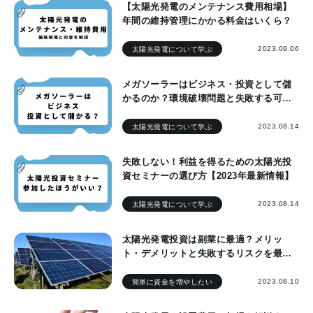
【太陽光発電のメンテナンス費用相場】
年間の維持管理にかかる料金はいくら？
2023.09.06
太陽光発電について学ぶ
メガソーラーはビジネス・投資として儲
かるのか？環境破壊問題と失敗する可能
性
2023.08.14
太陽光発電について学ぶ
失敗しない！利益を得るための太陽光投
資セミナーの選び方【2023年最新情報】
2023.08.14
太陽光発電について学ぶ
太陽光発電投資は副業に最適？メリッ
ト・デメリットと失敗するリスクを最小
限にして儲けを出す方法
2023.08.10
簡単に資金を増やしたい