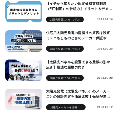
【イチから知りたい固定価格買取制度
（FIT制度）の仕組み】メリット＆デメリ
ットをわかりやすく解説！
2023.09.26
太陽光発電について学ぶ
住宅用太陽光発電の雨漏りの原因は設置
ミス？もしものときのメーカー保証や対
策
2023.09.25
太陽光発電について学ぶ
【太陽光パネルを設置できる屋根の形や
広さ】最適な屋根の向き
2023.09.20
太陽光発電について学ぶ
太陽光発電（太陽光パネル）のメーカー
ごとの保証内容を徹底比較！保証が無効
になるケースはある？
2023.09.12
太陽光メーカーを比較したい