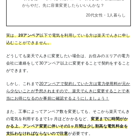
からやだ。先に容量変更したらいいんかな？
20代女性・1人暮らし
実は、
20アンペア
以下で電気を利用している方は楽天でんきに申し
込むことができません。
どうしても楽天でんきに変更したい場合は、お住みのエリアの電力
会社に連絡をして30アンペア以上に変更することで契約をすること
ができます。
しかし、こ
れまで
20アンペアで契約していた方は電力使用料が元か
ら少ないことが予想されますので、楽天でんきに変更することで本
当にお得になるのか事前に確認するようにしましょう！
また、工事によってアンペア数を変更しても、そこから楽天でんき
の電気を利用するまで1ヶ月ほどかかるなど、
変更までに時間がか
かる上、アンペア変更に伴いその1ヶ月間は少し割高な電気料金を
支払わなければならないので注意
が必要です
。