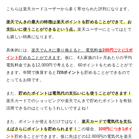
こちらは楽天カードユーザーから多く寄せられた評判になります。
楽天でんきの最大の特徴は楽天ポイントを貯めることができて、お
支払いに使うことができるという点。
楽天ユーザーにとってはとて
も嬉しい特典になります。
具体的には、
楽天でんきに乗り換えると、電気料金
200円ごとに
1ポ
イント
貯めることができます
。仮に、4人家族の1ヶ月あたりの平均
電気料金である12,000円で考えると、60ポイントをためることがで
きます。年間で換算すると
720ポイント
も貯めることができるので
とってもお得です。
また、
貯めたポイントは電気代の支払いにも使うことができます！
楽天カードでのショッピングや楽天でんきで貯めたポイントを有効
活用できるのはとってもうれしいですよね！
また、ポイントが使えるだけではなく、
楽天カードで電気代を支払
えばさらにポイントを貯められます！
この場合、
100円につき1ポイ
ン
ト
貯めることができます。仮に先ほどの12,000円の電気代を楽天