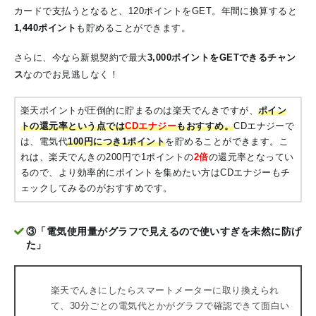
カードで支払うとなると、120ポイントをGET。年間に換算すると
1,440ポイント
も貯めることができます。
さらに、今なら新規契約で最大
3,000
ポイントをGETできるチャン
ス
なのでお見逃しなく！
楽天ポイントが圧倒的に貯まるのは楽天でんきですが、
ポイン
トの
還元率
という点では
CDエナジー
もおすすめ。
CDエナジーで
は、電気代
100円につき1ポイント
を貯めることができます。こ
れは、楽天でんきの200円で1ポイントの
2倍
の還元率となってい
るので、より効率的にポイントを集めたい方はCDエナジーもチ
ェックしてみるのがおすすめです。
③「電気使用量がグラフで見えるので使いすぎを未然に防げ
た」
楽天でんきにしたらスマートメーターに取り換えられ
て、30分ごとの電気代とかがグラフで確認できて面白い