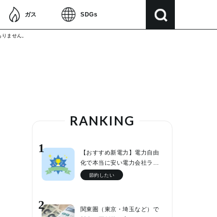
ガス
SDGs
ありません。
RANKING
1
【おすすめ新電力】電力自由
化で本当に安い電力会社ラ…
節約したい
2
関東圏（東京・埼玉など）で