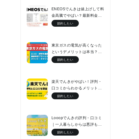
ENEOSでんきは値上げして料
金高騰でやばい？最新料金表
と口コミをチェック
節約したい
東京ガスの電気が高くなった
というデメリットは本当？最
新料金プランとセット割につ
節約したい
いて解説
楽天でんきがやばい！評判・
口コミからわかるメリット・
デメリットと最新料金プラン
節約したい
Looopでんきの評判・口コミ
｜一人暮らしからは悪評もフ
ァミリーなら電気代が2万円安
節約したい
くなる！