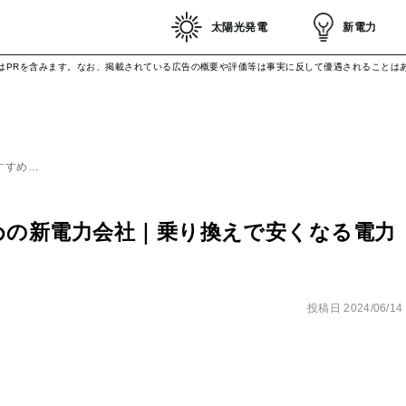
太陽光発電
新電力
はPRを含みます。なお、掲載されている広告の概要や評価等は事実に反して優遇されることは
すすめ…
めの新電力会社｜乗り換えで安くなる電力
投稿日
2024/06/14