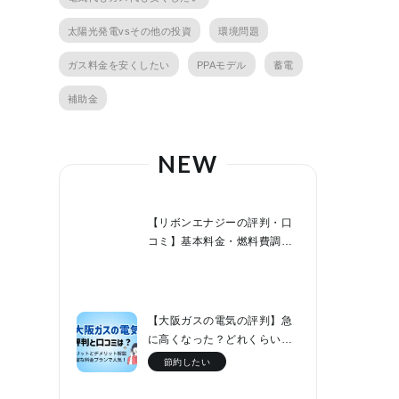
太陽光発電vsその他の投資
環境問題
ガス料金を安くしたい
PPAモデル
蓄電
補助金
NEW
【リボンエナジーの評判・口
コミ】基本料金・燃料費調整
額０円でファミリー層なら節
約効果が高い！
【大阪ガスの電気の評判】急
に高くなった？どれくらい値
上げした？他社と料金比較！
節約したい