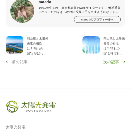
maeda
1991年生まれ、東京都在住のwebライターです。 仮想通貨
にハマったのをきっかけに投資に手を出すようになりまし
た。「どうすれば投資で失敗しないか」を追求した結果、
maedaのプロフィールへ
太陽光発電投資の魅力に気づき、今では仮想通貨と太陽光
発電投資の2本に絞って資産運用をしています。
岡山県と太陽光
岡山県と太陽光
発電の相性
発電の相性
は？“晴れの
は？“晴れの
国”と呼ばれる
国”と呼ばれる
理由を解説!
理由を解説!
前の記事
次の記事
太陽光発電