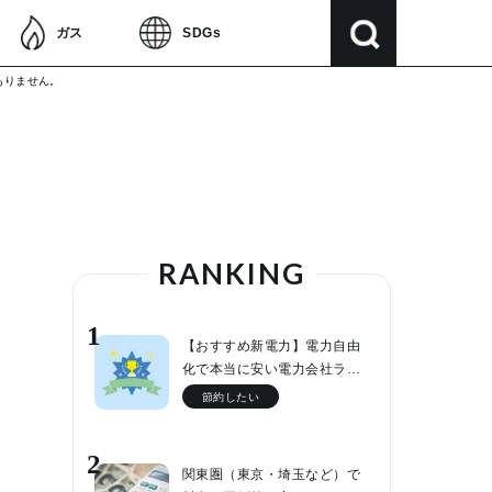
ガス
SDGs
ありません。
RANKING
1
【おすすめ新電力】電力自由
化で本当に安い電力会社ラ…
節約したい
2
関東圏（東京・埼玉など）で