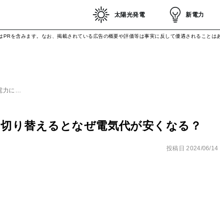
太陽光発電
新電力
はPRを含みます。なお、掲載されている広告の概要や評価等は事実に反して優遇されることは
電力に…
に切り替えるとなぜ電気代が安くなる？
投稿日
2024/06/14