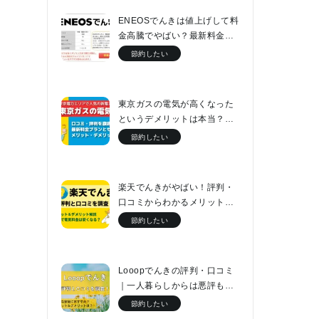
ENEOSでんきは値上げして料
金高騰でやばい？最新料金表
と口コミをチェック
節約したい
東京ガスの電気が高くなった
というデメリットは本当？最
新料金プランとセット割につ
節約したい
いて解説
楽天でんきがやばい！評判・
口コミからわかるメリット・
デメリットと最新料金プラン
節約したい
Looopでんきの評判・口コミ
｜一人暮らしからは悪評もフ
ァミリーなら電気代が2万円安
節約したい
くなる！