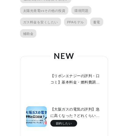
太陽光発電vsその他の投資
環境問題
ガス料金を安くしたい
PPAモデル
蓄電
補助金
NEW
【リボンエナジーの評判・口
コミ】基本料金・燃料費調整
額０円でファミリー層なら節
約効果が高い！
【大阪ガスの電気の評判】急
に高くなった？どれくらい値
上げした？他社と料金比較！
節約したい