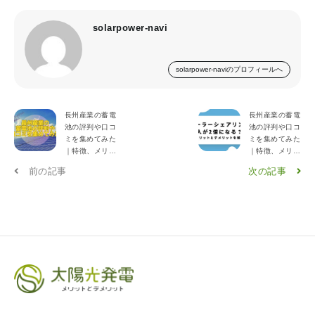
solarpower-navi
solarpower-naviのプロフィールへ
長州産業の蓄電
長州産業の蓄電
池の評判や口コ
池の評判や口コ
ミを集めてみた
ミを集めてみた
｜特徴、メリッ
｜特徴、メリッ
ト・デメリット
ト・デメリット
前の記事
次の記事
を解説！
を解説！