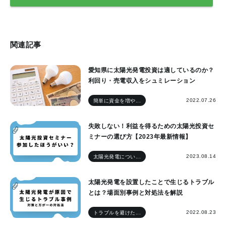
関連記事
愛知県に太陽光発電投資は適しているのか？
利回り・売電収入をシュミレーション
2022.07.26
簡単に資金を増や...
失敗しない！利益を得るための太陽光投資セ
ミナーの選び方【2023年最新情報】
2023.08.14
太陽光発電につい...
太陽光発電を設置したことで生じるトラブル
とは？場面別事例と対処法を解説
2022.08.23
トラブルを避けた...