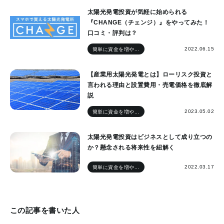
太陽光発電投資が気軽に始められる
『CHANGE（チェンジ）』をやってみた！
口コミ・評判は？
2022.06.15
簡単に資金を増や...
【産業用太陽光発電とは】ローリスク投資と
言われる理由と設置費用・売電価格を徹底解
説
2023.05.02
簡単に資金を増や...
太陽光発電投資はビジネスとして成り立つの
か？懸念される将来性を紐解く
2022.03.17
簡単に資金を増や...
この記事を書いた人