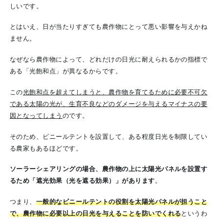
しいです。
とはいえ、日が当たりすぎても農作物にとって悪い影響を与えかね
ません。
なぜなら農作物によって、どれだけの日光に耐えられるかの指標で
ある「光飽和点」が異なるからです。
この
光飽和点を超えてしまうと、農作物を育てるために必要不可欠
である太陽の光が、生育不良などのダメージを与えるマイナスの要
因となってしまう
のです。
そのため、ビニールテントを設置して、ある程度日光を制限してい
る農家もあるほどです。
ソーラーシェアリングの場合、農作物の上に太陽光パネルを設置す
るため「遮光効果（光を遮る効果）」があります
。
つまり、
一般的なビニールテントの役割を太陽光パネルが担うこと
で、農作物に必要以上の日光を与えることを防いでくれる
というわ