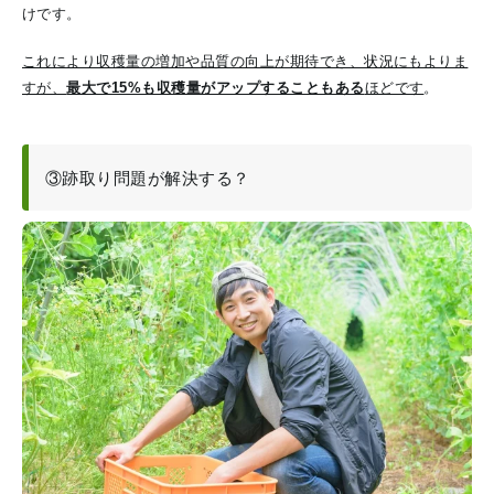
けです。
これにより収穫量の増加や品質の向上が期待でき、状況にもよりま
すが、
最大で15%も収穫量がアップすることもある
ほどです
。
③跡取り問題が解決する？