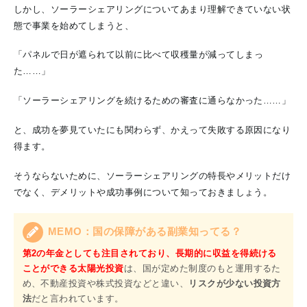
しかし、ソーラーシェアリングについてあまり理解できていない状
態で事業を始めてしまうと、
「
パネルで日が遮られて以前に比べて
収穫量が減って
しまっ
た……
」
「
ソーラーシェアリングを続けるための
審査に通らなかった
……」
と、成功を夢見ていたにも関わらず、かえって失敗する原因になり
得ます。
そうならないために、ソーラーシェアリングの特長やメリットだけ
でなく、デメリットや成功事例について知っておきましょう。
MEMO：国の保障がある副業知ってる？
第2の年金としても注目されており、長期的に収益を得続ける
ことができる太陽光投資
は、国が定めた制度のもと運用するた
め、不動産投資や株式投資などと違い、
リスクが少ない投資方
法
だと言われています。