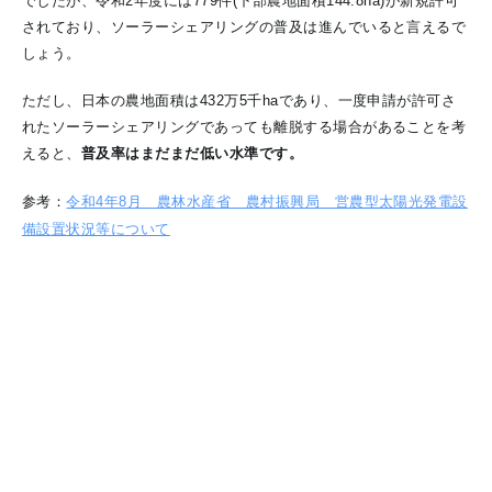
でしたが、令和2年度には779件(下部農地面積144.8ha)が新規許可
されており、ソーラーシェアリングの普及は進んでいると言えるで
しょう。
ただし、日本の農地面積は432万5千haであり、一度申請が許可さ
れたソーラーシェアリングであっても離脱する場合があることを考
えると、
普及率はまだまだ低い水準です。
参考：
令和4年8月 農林水産省 農村振興局 営農型太陽光発電設
備設置状況等について