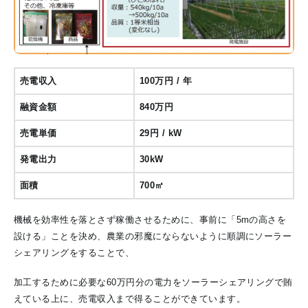
売電収入
100万円 / 年
融資金額
840万円
売電単価
29円 / kW
発電出力
30kW
面積
700㎡
機械を効率性を落とさず稼働させるために、事前に「5mの高さを
設ける」ことを決め、農業の邪魔にならないように順調にソーラー
シェアリングをすることで、
加工するために必要な60万円分の電力をソーラーシェアリングで賄
えている上に、売電収入まで得ることができています。