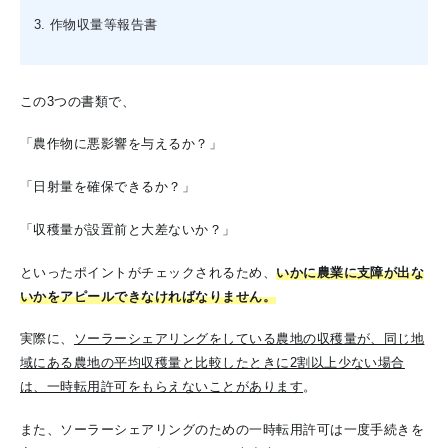
作物収量等報告書
この3つの書類で、
「農作物に悪影響を与えるか？」
「日射量を確保できるか？」
「収穫量が設置前と大差ないか？」
といったポイントがチェックされるため、
いかに農業に支障が出な
いかをアピールできなければなりません。
実際に、
ソーラーシェアリングをしている農地の収穫量が、同じ地
域にある農地の平均収穫量と比較したときに2割以上少ない場合
は、一時転用許可をもらえないことがあります
。
また、ソーラーシェアリングのための一時転用許可は一度手続きを