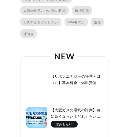
太陽光発電vsその他の投資
環境問題
ガス料金を安くしたい
PPAモデル
蓄電
補助金
NEW
【リボンエナジーの評判・口
コミ】基本料金・燃料費調整
額０円でファミリー層なら節
約効果が高い！
【大阪ガスの電気の評判】急
に高くなった？どれくらい値
上げした？他社と料金比較！
節約したい