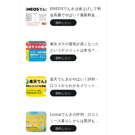
ENEOSでんきは値上げして料
金高騰でやばい？最新料金表
と口コミをチェック
節約したい
東京ガスの電気が高くなった
というデメリットは本当？最
新料金プランとセット割につ
節約したい
いて解説
楽天でんきがやばい！評判・
口コミからわかるメリット・
デメリットと最新料金プラン
節約したい
Looopでんきの評判・口コミ
｜一人暮らしからは悪評もフ
ァミリーなら電気代が2万円安
節約したい
くなる！