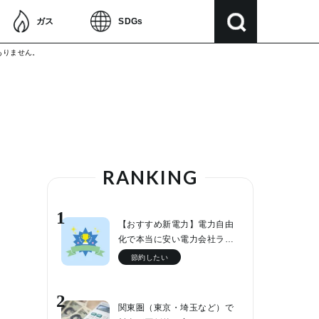
ガス
SDGs
ありません。
RANKING
1
【おすすめ新電力】電力自由
化で本当に安い電力会社ラ…
節約したい
2
関東圏（東京・埼玉など）で