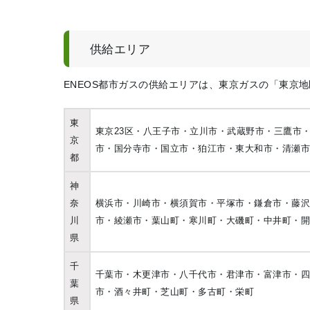
供給エリア
ENEOS都市ガスの供給エリアは、東京ガスの「東京
東
東京23区・八王子市・立川市・武蔵野市・三鷹市
京
市・国分寺市・国立市・狛江市・東大和市・清瀬
都
神
奈
横浜市・川崎市・横須賀市・平塚市・鎌倉市・藤
川
市・綾瀬市・葉山町・寒川町・大磯町・中井町・
県
千
千葉市・木更津市・八千代市・君津市・富津市・
葉
市・酒々井町・芝山町・多古町・栄町
県