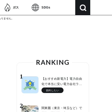
ガス
SDGs
ありません。
RANKING
1
【おすすめ新電力】電力自由
化で本当に安い電力会社ラ…
節約したい
2
関東圏（東京・埼玉など）で