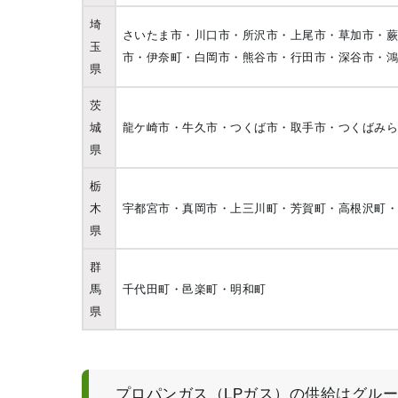
埼
さいたま市・川口市・所沢市・上尾市・草加市・
玉
市・伊奈町・白岡市・熊谷市・行田市・深谷市・
県
茨
城
龍ケ崎市・牛久市・つくば市・取手市・つくばみ
県
栃
木
宇都宮市・真岡市・上三川町・芳賀町・高根沢町
県
群
馬
千代田町・邑楽町・明和町
県
プロパンガス（LPガス）の供給はグル