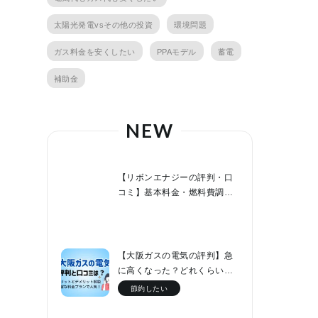
太陽光発電vsその他の投資
環境問題
ガス料金を安くしたい
PPAモデル
蓄電
補助金
NEW
【リボンエナジーの評判・口
コミ】基本料金・燃料費調整
額０円でファミリー層なら節
約効果が高い！
【大阪ガスの電気の評判】急
に高くなった？どれくらい値
上げした？他社と料金比較！
節約したい