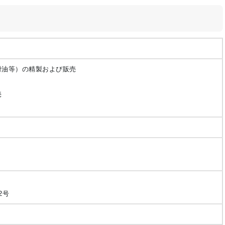
滑油等）の精製および販売
売
2号