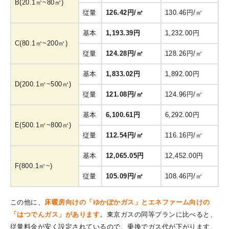
B(20.1㎥~80㎥)
従量
126.42円/㎥
130.46円/㎥
基本
1,193.39円
1,232.00円
C(80.1㎥~200㎥)
従量
124.28円/㎥
128.26円/㎥
基本
1,833.02円
1,892.00円
D(200.1㎥~500㎥)
従量
121.08円/㎥
124.96円/㎥
基本
6,100.61円
6,292.00円
E(500.1㎥~800㎥)
従量
112.54円/㎥
116.16円/㎥
基本
12,065.05円
12,452.00円
F(800.1㎥~)
従量
105.09円/㎥
108.46円/㎥
この他に、
床暖房向けの「ゆかぽかガス」とエネファーム向けの
「はつでんガス」があります。
東京ガスの同等プランに比べると、
従量料金が安く設定されているので、乗換でガス代が下がります