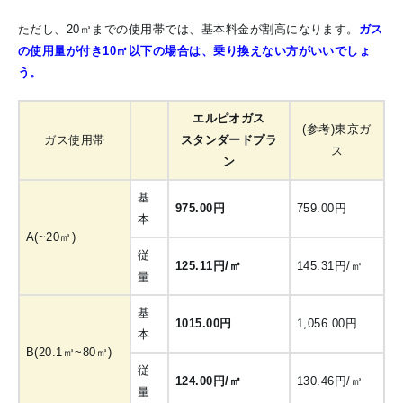
ただし、20㎥までの使用帯では、基本料金が割高になります。
ガス
の使用量が付き10㎥以下の場合は、乗り換えない方がいいでしょ
う。
エルピオガス
(参考)東京ガ
ガス使用帯
スタンダードプラ
ス
ン
基
975.00円
759.00円
本
A(~20㎥)
従
125.11円/㎥
145.31円/㎥
量
基
1015.00円
1,056.00円
本
B(20.1㎥~80㎥)
従
124.00円/㎥
130.46円/㎥
量