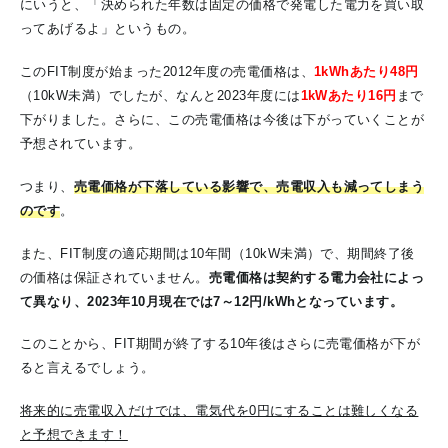
にいうと、「決められた年数は固定の価格で発電した電力を買い取
ってあげるよ」というもの。
このFIT制度が始まった2012年度の売電価格は、
1kWhあたり48円
（10kW未満）でしたが、なんと2023年度には
1kWあたり16円
まで
下がりました。さらに、この売電価格は今後は下がっていくことが
予想されています。
つまり、
売電価格が下落している影響で、売電収入も減ってしまう
のです
。
また、FIT制度の適応期間は10年間（10kW未満）で、期間終了後
の価格は保証されていません。
売電価格は契約する電力会社によっ
て異なり、2023年10月現在では7～12円/kWhとなっています。
このことから、FIT期間が終了する10年後はさらに売電価格が下が
ると言えるでしょう。
将来的に
売電収入だけでは、電気代を0円にすることは難しくなる
と予想できます！