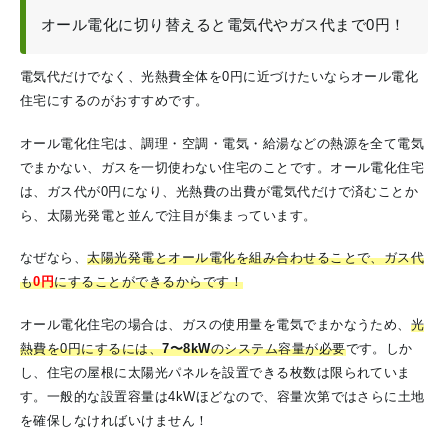
オール電化に切り替えると電気代やガス代まで0円！
電気代だけでなく、光熱費全体を0円に近づけたいならオール電化
住宅にするのがおすすめです。
オール電化住宅は、調理・空調・電気・給湯などの熱源を全て電気
でまかない、ガスを一切使わない住宅のことです。オール電化住宅
は、ガス代が0円になり、光熱費の出費が電気代だけで済むことか
ら、太陽光発電と並んで注目が集まっています。
なぜなら、
太陽光発電とオール電化を組み合わせることで、ガス代
も
0円
にすることができる
からです！
オール電化住宅の場合は、ガスの使用量を電気でまかなうため、
光
熱費を0円にするには、
7〜8kW
のシステム容量が必要
です
。しか
し、住宅の屋根に太陽光パネルを設置できる枚数は限られていま
す。一般的な設置容量は4kWほどなので、容量次第ではさらに土地
を確保しなければいけません！