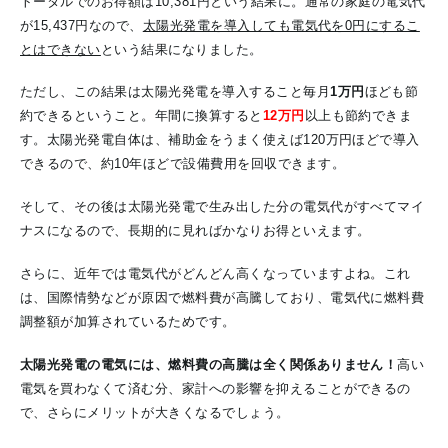
トータルでのお得額は10,381円という結果に。通常の家庭の電気代
が15,437円なので、
太陽光発電を導入しても電気代を0円にするこ
とはできない
という結果になりました。
ただし、この結果は太陽光発電を導入すること毎月
1万円
ほども節
約できるということ。年間に換算すると
12万円
以上も節約できま
す。太陽光発電自体は、補助金をうまく使えば120万円ほどで導入
できるので、約10年ほどで設備費用を回収できます。
そして、その後は太陽光発電で生み出した分の電気代がすべてマイ
ナスになるので、長期的に見ればかなりお得といえます。
さらに、近年では電気代がどんどん高くなっていますよね。これ
は、国際情勢などが原因で燃料費が高騰しており、電気代に燃料費
調整額が加算されているためです。
太陽光発電の電気には、燃料費の高騰は全く関係ありません！
高い
電気を買わなくて済む分、家計への影響を抑えることができるの
で、さらにメリットが大きくなるでしょう。