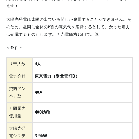
ます！
太陽光発電は太陽の出ている間しか発電することができません。そ
のため、昼間に全体の6割の電気代を消費するとして、余った電力
は売電するものとします。＊売電価格16円で計算
＜条件＞
世帯人数
4人
電力会社
東京電力（従量電灯B）
契約アン
40A
ペア数
月間電力
400kWh
使用量
太陽光発
電システ
3.9kW