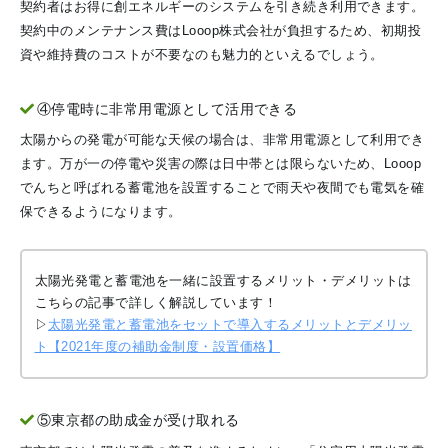
契約者はお得に創エネルギーのシステムを引き続き利用できます。
契約中のメンテナンス費はLooop株式会社が負担するため、初期投
資や維持費のコストが不要なのも魅力的といえるでしょう。
④停電時に非常用電源として活用できる
太陽からの発電が可能な天候の場合は、非常用電源として利用でき
ます。万が一の停電や災害の際は日中帯とは限らないため、Looop
でんちと呼ばれる蓄電池を設置することで雨天や夜間でも電気を確
保できるようになります。
太陽光発電と蓄電池を一緒に設置するメリット・デメリットは
こちらの記事で詳しく解説しています！
▷
太陽光発電と蓄電池をセットで導入するメリットとデメリッ
ト【2021年度の補助金制度・設置価格】
⑤東京都の助成金が受け取れる