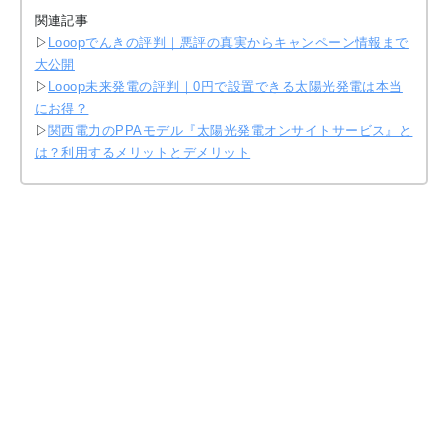
関連記事
▷
Looopでんきの評判｜悪評の真実からキャンペーン情報まで
大公開
▷
Looop未来発電の評判｜0円で設置できる太陽光発電は本当
にお得？
▷
関西電力のPPAモデル『太陽光発電オンサイトサービス』と
は？利用するメリットとデメリット