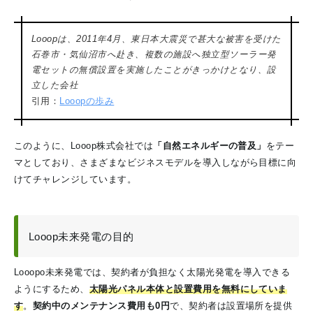
Looopは、2011年4月、東日本大震災で甚大な被害を受けた
石巻市・気仙沼市へ赴き、複数の施設へ独立型ソーラー発
電セットの無償設置を実施したことがきっかけとなり、設
立した会社
引用：
Looopの歩み
このように、Looop株式会社では
「自然エネルギーの普及」
をテー
マとしており、さまざまなビジネスモデルを導入しながら目標に向
けてチャレンジしています。
Looop未来発電の目的
Looopo未来発電では、契約者が負担なく太陽光発電を導入できる
ようにするため、
太陽光パネル本体と設置費用を無料にしていま
す
。
契約中のメンテナンス費用も0円
で、契約者は設置場所を提供