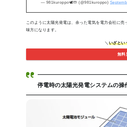
— 981kuroppo🕊🤲 (@981kuroppo)
Septemb
このように太陽光発電は、余った電気を電力会社に売
味方になります。
＼
いざとい
無料
停電時の太陽光発電システムの操