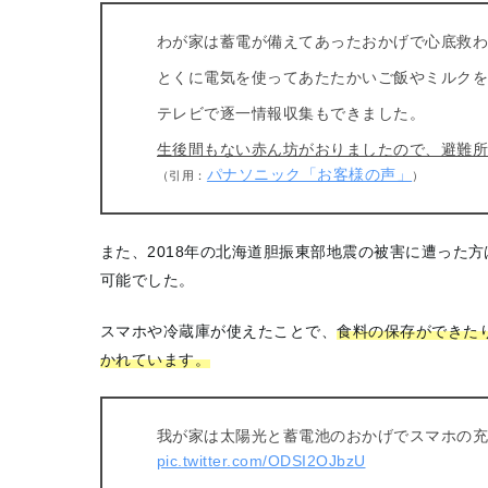
わが家は蓄電が備えてあったおかげで心底救
とくに電気を使って
あたたかいご飯やミルク
テレビで逐一情報収集もできました
。
生後間もない赤ん坊がおりましたので、避難
パナソニック「お客様の声」
（引用：
）
また、2018年の
北海道胆振東部地震の被害に遭った方
可能でした。
スマホや冷蔵庫が使えたことで、
食料の保存ができた
かれています。
我が家は太陽光と蓄電池のおかげでスマホの充
pic.twitter.com/ODSI2OJbzU