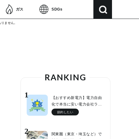
ガス
SDGs
ありません。
RANKING
1
【おすすめ新電力】電力自由
化で本当に安い電力会社ラ…
節約したい
2
関東圏（東京・埼玉など）で