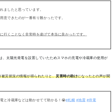
われました
と思っています。
を用意できた
のが一番有り難かったです。
所に行くことなく非常時を凌げて本当に良かったです。
は、太陽光発電を設置していたためスマホの充電や冷蔵庫の使用が
り被災状況の情報が得られたりと、
災害時の助け
になったとの声が聞
電と冷蔵庫などは動かせてて助かる！😭
#札幌
#地震
#停電