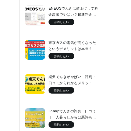
ENEOSでんきは値上げして料
金高騰でやばい？最新料金表
と口コミをチェック
節約したい
東京ガスの電気が高くなった
というデメリットは本当？最
新料金プランとセット割につ
節約したい
いて解説
楽天でんきがやばい！評判・
口コミからわかるメリット・
デメリットと最新料金プラン
節約したい
Looopでんきの評判・口コミ
｜一人暮らしからは悪評もフ
ァミリーなら電気代が2万円安
節約したい
くなる！