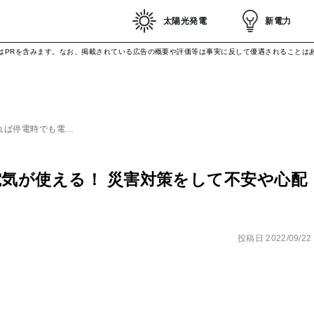
太陽光発電
新電力
はPRを含みます。なお、掲載されている広告の概要や評価等は事実に反して優遇されることは
れば停電時でも電…
気が使える！ 災害対策をして不安や心配
投稿日
2022/09/22