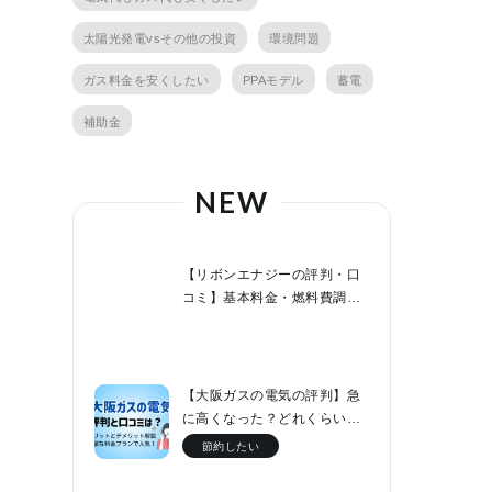
太陽光発電vsその他の投資
環境問題
ガス料金を安くしたい
PPAモデル
蓄電
補助金
NEW
【リボンエナジーの評判・口
コミ】基本料金・燃料費調整
額０円でファミリー層なら節
約効果が高い！
【大阪ガスの電気の評判】急
に高くなった？どれくらい値
上げした？他社と料金比較！
節約したい