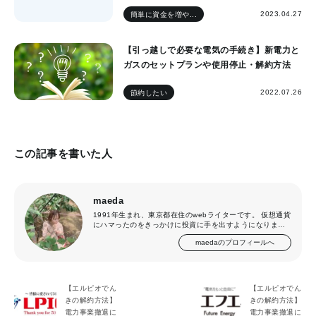
2023.04.27
簡単に資金を増や...
【引っ越しで必要な電気の手続き】新電力と
ガスのセットプランや使用停止・解約方法
2022.07.26
節約したい
この記事を書いた人
maeda
1991年生まれ、東京都在住のwebライターです。 仮想通貨
にハマったのをきっかけに投資に手を出すようになりまし
た。「どうすれば投資で失敗しないか」を追求した結果、
maedaのプロフィールへ
太陽光発電投資の魅力に気づき、今では仮想通貨と太陽光
発電投資の2本に絞って資産運用をしています。
【エルピオでん
【エルピオでん
きの解約方法】
きの解約方法】
電力事業撤退に
電力事業撤退に