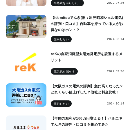
2022.07.26
光熱費を減らした...
【idemitsuでんき(旧：出光昭和シェル電気)
の評判・口コミ】自動車を持っている人がお
得なのはホント？
2024.06.14
節約したい
reKの自家消費型太陽光発電所を設置するメ
リット
2022.07.26
電気代を減らす
【大阪ガスの電気の評判】急に高くなった？
どれくらい値上げした？他社と料金比較！
2024.10.14
節約したい
【年間の粗利が100万円増える！】ハルエネ
でんきの評判・口コミを集めてみた