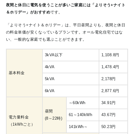
夜間と休日に電気を使うことが多いご家庭には「よりそう+ナイト
＆ホリデー」がおすすめ
です。
「よりそう+ナイト＆ホリデー」は、平日昼間よりも、夜間と休日
の料金単価が安くなっているプランです。
オール電化住宅ではな
い、一般的な家庭でも選ぶことができます。
3kVA以下
1,108.8円
4kVA
1,478.4円
基本料金
5kVA
2,178円
6kVA
2,877.6円
～60kWh
34.91円
昼間
61～140kWh
43.67
円
電力量料金
(8～22時)
（1kWhごと）
141kWh～
50.23円