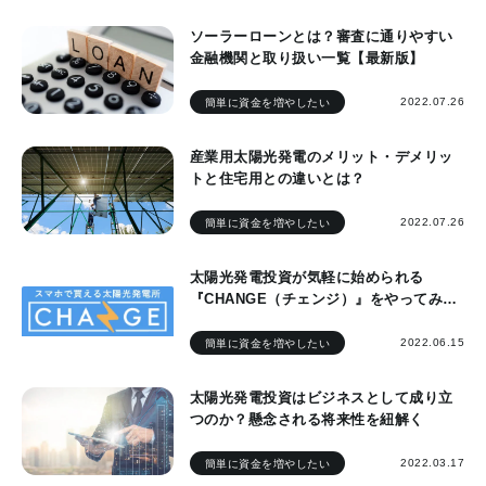
ソーラーローンとは？審査に通りやすい
金融機関と取り扱い一覧【最新版】
2022.07.26
簡単に資金を増やしたい
産業用太陽光発電のメリット・デメリッ
トと住宅用との違いとは？
2022.07.26
簡単に資金を増やしたい
太陽光発電投資が気軽に始められる
『CHANGE（チェンジ）』をやってみ
た！口コミ・評判は？
2022.06.15
簡単に資金を増やしたい
太陽光発電投資はビジネスとして成り立
つのか？懸念される将来性を紐解く
2022.03.17
簡単に資金を増やしたい