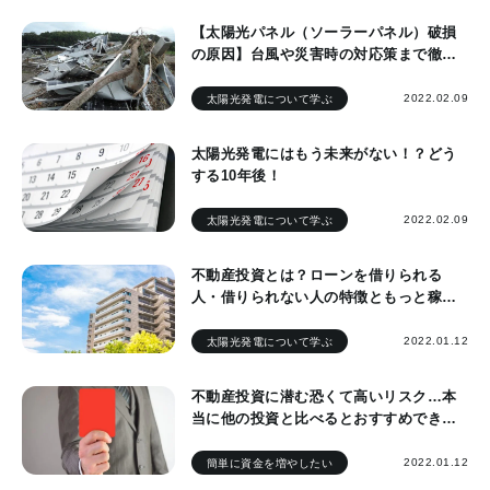
【太陽光パネル（ソーラーパネル）破損
の原因】台風や災害時の対応策まで徹底
解説
2022.02.09
太陽光発電について学ぶ
太陽光発電にはもう未来がない！？どう
する10年後！
2022.02.09
太陽光発電について学ぶ
不動産投資とは？ローンを借りられる
人・借りられない人の特徴ともっと稼げ
る投資方法
2022.01.12
太陽光発電について学ぶ
不動産投資に潜む恐くて高いリスク…本
当に他の投資と比べるとおすすめできる
の？
2022.01.12
簡単に資金を増やしたい