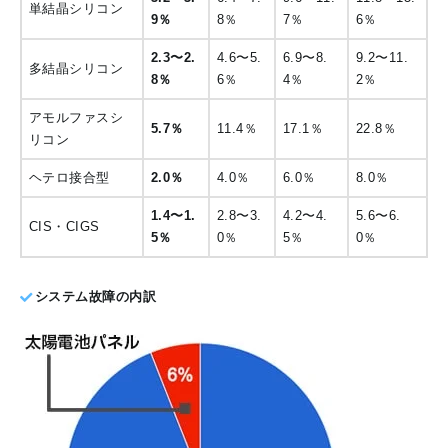
単結晶シリコン
9％
8％
7％
6％
2.3〜2.
4.6〜5.
6.9〜8.
9.2〜11.
多結晶シリコン
8％
6％
4％
2％
アモルファスシ
5.7％
11.4％
17.1％
22.8％
リコン
ヘテロ接合型
2.0％
4.0％
6.0％
8.0％
1.4〜1.
2.8〜3.
4.2〜4.
5.6〜6.
CIS・CIGS
5％
0％
5％
0％
システム故障の内訳