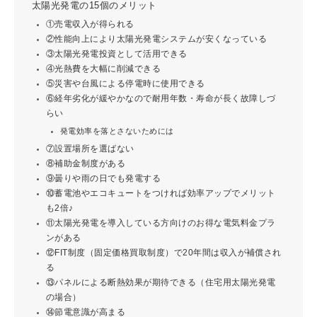
太陽光発電の15個のメリット
①売電収入が得られる
②性能向上により太陽光発電システムが安くなっている
③太陽光発電投資として活用できる
④光熱費を大幅に削減できる
⑤災害や台風による停電時に使用できる
⑥経年劣化が緩やかなので耐用年数・寿命が長く故障しづ
らい
発電効率を落とさないためには
⑦設置場所を選ばない
⑧補助金制度がある
⑨曇りや雨の日でも発電する
⑩蓄電池やエコキュートをつければ効率アップでメリット
も2倍♪
⑪太陽光発電を導入している方向けのお得な電気料金プラ
ンがある
⑫FIT制度（固定価格買取制度）で20年間は収入が補償され
る
⑬パネルによる断熱効果が期待できる（住宅用太陽光発電
の場合）
⑭節電意識が高まる