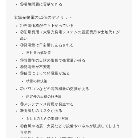
⑮環境問題に貢献できる
太陽光発電の11個のデメリット
①売電価格が年々下がっている
②初期費用（太陽光発電システムの設置費用や土地代）が
高い
③発電量は日射量に左右される
日射量の解決策
④設置後の日陰の影響で発電量が減る
⑤発電量が不安定
⑥積雪によって発電量が減る
積雪の解決策
⑦パワコンなどの電気機器の交換がある
想定外の出費の解決法
⑧メンテナンス費用が発生する
⑨雨漏りのリスクがある
もしものときの雨漏り対策
⑩台風や地震・火災などで設備やパネルが破損してしまう
可能性