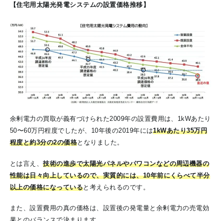
【住宅用太陽光発電システムの設置価格推移】
余剰電力の買取が義有づけられた2009年の設置費用は、1kWあたり
50〜60万円程度でしたが、10年後の2019年には
1kWあたり35万円
程度と約3分の2の価格
となりました。
とは言え、
技術の進歩で太陽光パネルやパワコンなどの周辺機器の
性能は日々向上しているので、実質的には、10年前にくらべて半分
以上の価格になっている
と考えられるのです。
また、設置費用の真の価格は、設置後の発電量と余剰電力の売電効
果とのバランスで決まります。