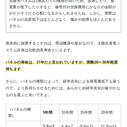
太陽光パネルは1枚あたりの価格が高いため、故障したり、発
電量が低下したりすると、修理代や交換費用にかなりの金額が
かかりそうだと心配になるかもしれませんね。しかし、実際は
パネルの品質低下はほとんどなく、傷みや故障もほとんどあり
ません。
基本的に故障するとすれば、周辺機器や架台なので、太陽光発電シ
ステム自体は比較的長寿命といえます。
パネルの寿命は、17年だと言われていますが、実際20〜30年程度
持ちます
。
さらに、パネルの種類によって、経年劣化による発電量低下も違う
ので、より長持ちさせるためには、あらかじめ経年劣化が緩やかな
ものを選ぶと良いですよ。
（パネルの種
5年間
10年間
15年間
20年間
類）
3.2〜3.
6.4〜7.
9.6〜11.
11.8〜15.